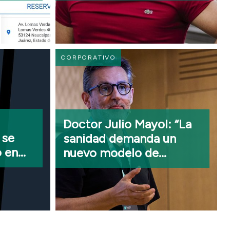
con un
People Officer
CORPORATIVO
Doctor Julio Mayol: “La
 se
sanidad demanda un
o en
nuevo modelo de
medicina preventiva,
predictiva y
personalizada, y la
tecnología tiene que ser
una aliada”