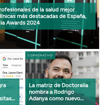
rofesionales de la salud mejor
clínicas más destacadas de España,
lia Awards 2024
CORPORATIVO
gra
La matriz de Doctoralia
nombra a Rodrigo
sitas
Adanya como nuevo
e la
Global Deputy Chief