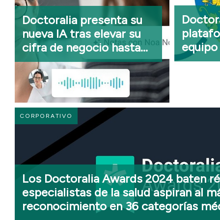
Doctora
Doctoralia presenta su
platafo
nueva IA tras elevar su
equipo
cifra de negocio hasta
citas m
16 millones de euros
a los a
DANA
CORPORATIVO
Los Doctoralia Awards 2024 baten r
especialistas de la salud aspiran al 
reconocimiento en 36 categorías mé