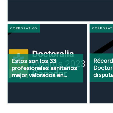
CORPORATIVO
CORPORAT
Récord 
Estos son los 33
Doctora
profesionales sanitarios
disputa
mejor valorados en
2023
España, según los
Doctoralia Awards