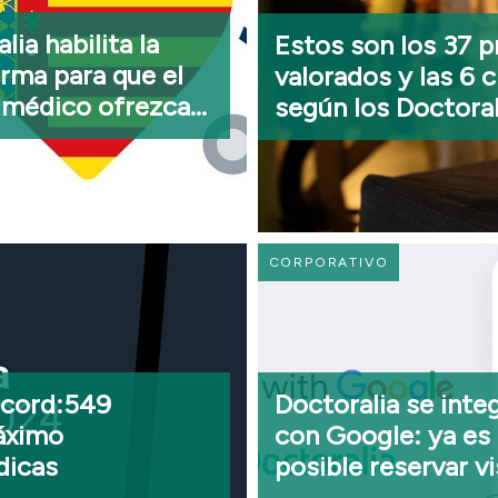
lia habilita la
Estos son los 37 p
rma para que el
valorados y las 6 
 médico ofrezca
según los Doctora
édicas gratuitas
fectados por la
CORPORATIVO
écord:549
Doctoralia se inte
máximo
con Google: ya es
dicas
posible reservar vi
médicas a través d