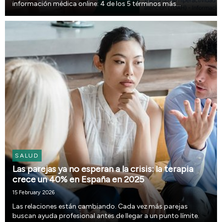
información médica online: 4 de los 5 términos más
consultados fueron trastorno de hiperactividad y déficit de
atención (TDAH), adicciones, trastorno de ansied...
SALUD
Las parejas ya no esperan a la crisis: la terapia
crece un 40% en España en 2025
15 February 2026
Las relaciones están cambiando. Cada vez más parejas
buscan ayuda profesional antes de llegar a un punto límite.